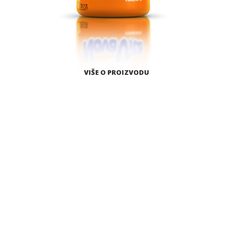
VIŠE O PROIZVODU
S
E
Z
O
N
S
K
I
P
R
O
I
Z
V
O
D
I