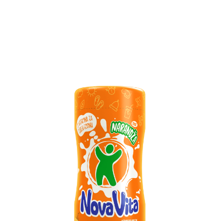
N
A
R
A
N
D
Ž
A
Dobro poznati okus će zadovoljiti potrebe svake osobe za
ukusnim osvježenjem. Prirodna aroma narandže u kombinaciji sa
vitaminima je postala omiljena za sve generacije.