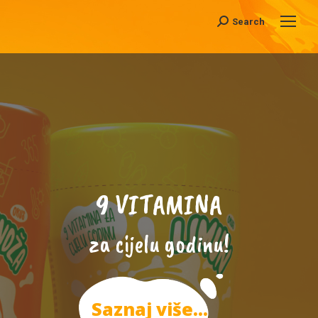
Search
Search:
9
V
I
T
A
M
I
N
A
za cijelu godinu!
Saznaj više...