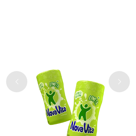
L
I
M
E
T
A
Ukoliko želiti probati nešto novo ovaj specifičan, kiselo gorki okus
će osvježiti vaš dan. Limeta je okus za hrabre ili za one koji koji
žele doživjeti novo iskustvo.